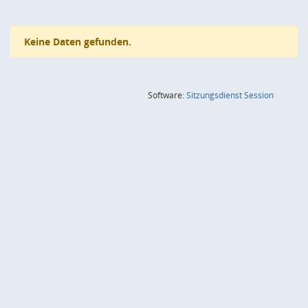
Keine Daten gefunden.
(Wird in
Software:
Sitzungsdienst
Session