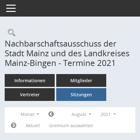
Toggle navigation
Rechercheauswahl
Nachbarschaftsausschuss der
Stadt Mainz und des Landkreises
Mainz-Bingen - Termine 2021
Informationen
Mitglieder
Vertreter
Sitzungen
Monat
August
2021
Aktuell
Gremium auswählen