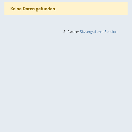
Keine Daten gefunden.
(Wird in
Software:
Sitzungsdienst
Session