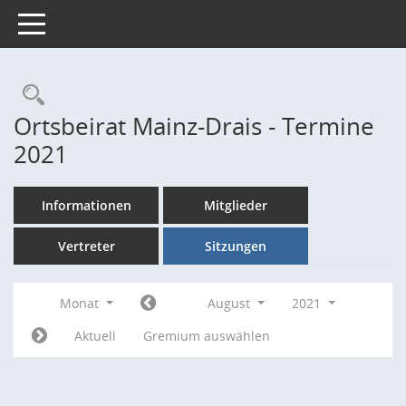
Toggle navigation
Rechercheauswahl
Ortsbeirat Mainz-Drais - Termine
2021
Informationen
Mitglieder
Vertreter
Sitzungen
Monat
August
2021
Aktuell
Gremium auswählen