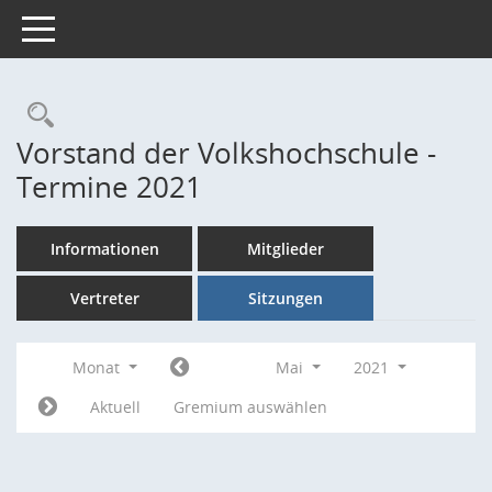
Toggle navigation
Rechercheauswahl
Vorstand der Volkshochschule -
Termine 2021
Informationen
Mitglieder
Vertreter
Sitzungen
Monat
Mai
2021
Aktuell
Gremium auswählen