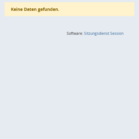
Keine Daten gefunden.
(Wird in
Software:
Sitzungsdienst
Session