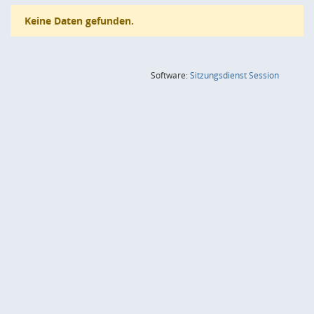
Keine Daten gefunden.
(Wird in
Software:
Sitzungsdienst
Session