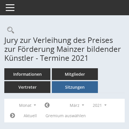
Toggle navigation
Rechercheauswahl
Jury zur Verleihung des Preises
zur Förderung Mainzer bildender
Künstler - Termine 2021
Informationen
Mitglieder
Vertreter
Sitzungen
Monat
März
2021
Aktuell
Gremium auswählen