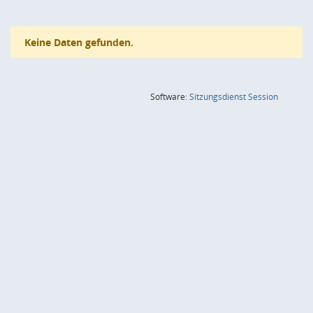
Keine Daten gefunden.
(Wird in
Software:
Sitzungsdienst
Session