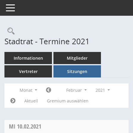
Toggle navigation
Rechercheauswahl
Stadtrat - Termine 2021
Informationen
Mitglieder
Vertreter
Sitzungen
Monat
Februar
2021
Aktuell
Gremium auswählen
MI
10.02.2021