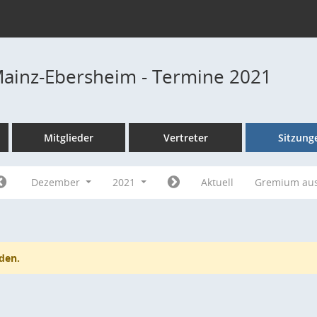
Mainz-Ebersheim - Termine 2021
Mitglieder
Vertreter
Sitzung
Dezember
2021
Aktuell
Gremium au
den.