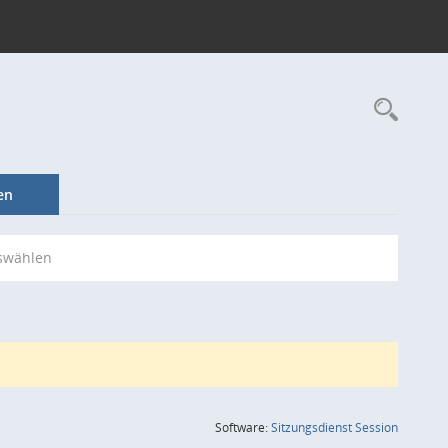
Rec
en
swählen
(Wird in
Software:
Sitzungsdienst
Session