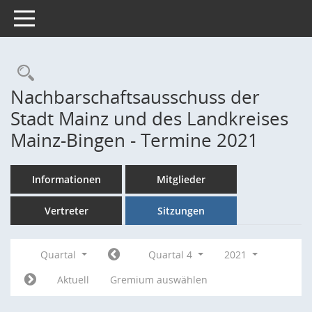
Toggle navigation
Rechercheauswahl
Nachbarschaftsausschuss der
Stadt Mainz und des Landkreises
Mainz-Bingen - Termine 2021
Informationen
Mitglieder
Vertreter
Sitzungen
Quartal
Quartal 4
2021
Aktuell
Gremium auswählen