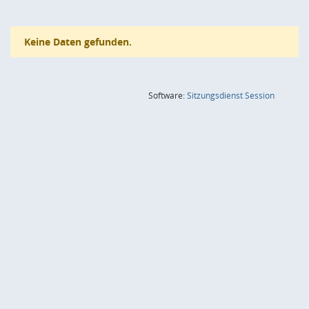
Keine Daten gefunden.
(Wird in
Software:
Sitzungsdienst
Session