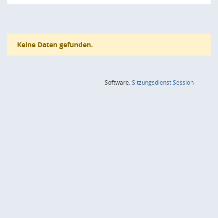
Keine Daten gefunden.
(Wird in
Software:
Sitzungsdienst
Session