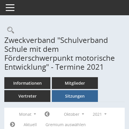
Toggle navigation
Rechercheauswahl
Zweckverband "Schulverband
Schule mit dem
Förderschwerpunkt motorische
Entwicklung" - Termine 2021
Informationen
Mitglieder
Vertreter
Sitzungen
Monat
Oktober
2021
Aktuell
Gremium auswählen