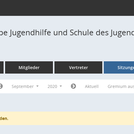
pe Jugendhilfe und Schule des Jugen
Mitglieder
Vertreter
Sitzung
September
2020
Aktuell
Gremium au
den.