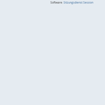
(Wird in
Software:
Sitzungsdienst
Session