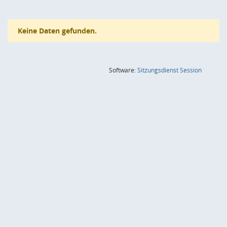
Keine Daten gefunden.
(Wird in
Software:
Sitzungsdienst
Session