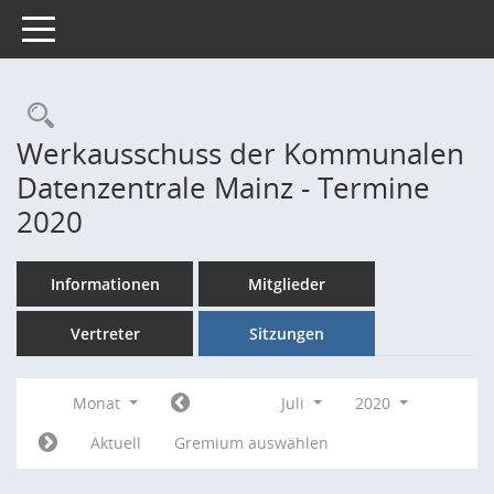
Toggle navigation
Rechercheauswahl
Werkausschuss der Kommunalen
Datenzentrale Mainz - Termine
2020
Informationen
Mitglieder
Vertreter
Sitzungen
Monat
Juli
2020
Aktuell
Gremium auswählen