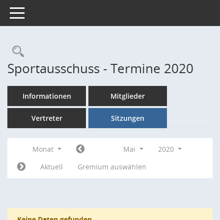
Toggle navigation
Rechercheauswahl
Sportausschuss - Termine 2020
Informationen
Mitglieder
Vertreter
Sitzungen
Monat
Mai
2020
Aktuell
Gremium auswählen
Keine Daten gefunden.