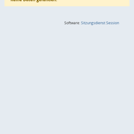
(Wird in
Software:
Sitzungsdienst
Session