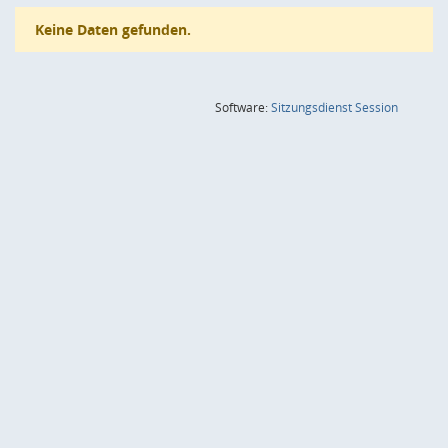
Keine Daten gefunden.
(Wird in
Software:
Sitzungsdienst
Session