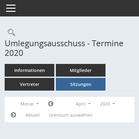
Toggle navigation
Rechercheauswahl
Umlegungsausschuss - Termine
2020
Informationen
Mitglieder
Vertreter
Sitzungen
Monat
April
2020
Aktuell
Gremium auswählen