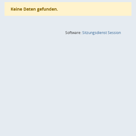
Keine Daten gefunden.
(Wird in
Software:
Sitzungsdienst
Session