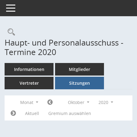
Toggle navigation
Rechercheauswahl
Haupt- und Personalausschuss -
Termine 2020
Informationen
Mitglieder
Vertreter
Sitzungen
Monat
Oktober
2020
Aktuell
Gremium auswählen