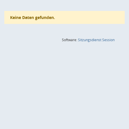
Keine Daten gefunden.
(Wird in
Software:
Sitzungsdienst
Session