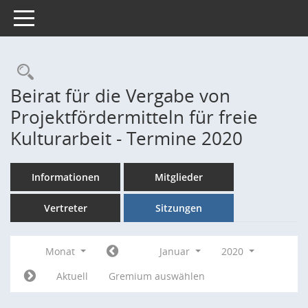
Toggle navigation
Rechercheauswahl
Beirat für die Vergabe von
Projektfördermitteln für freie
Kulturarbeit - Termine 2020
Informationen
Mitglieder
Vertreter
Sitzungen
Monat
Januar
2020
Aktuell
Gremium auswählen