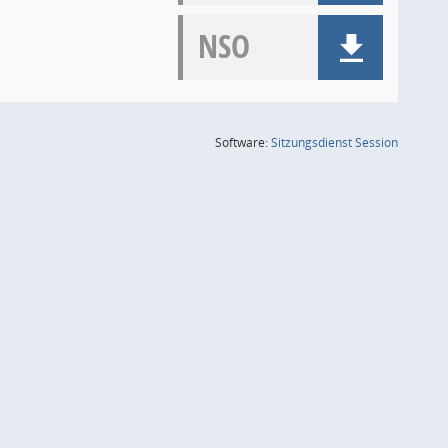
NSO
(Wird in
Software:
Sitzungsdienst
Session