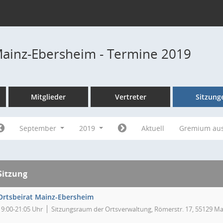
Mainz-Ebersheim - Termine 2019
Mitglieder
Vertreter
Sitzung
September
2019
Aktuell
Gremium au
Sitzung
Ortsbeirat Mainz-Ebersheim
19:00-21:05 Uhr
Sitzungsraum der Ortsverwaltung, Römerstr. 17, 55129 Ma