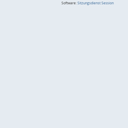
(Wird in
Software:
Sitzungsdienst
Session