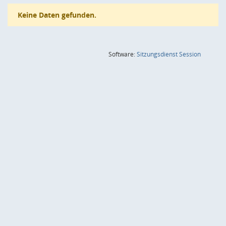
Keine Daten gefunden.
(Wird in
Software:
Sitzungsdienst
Session