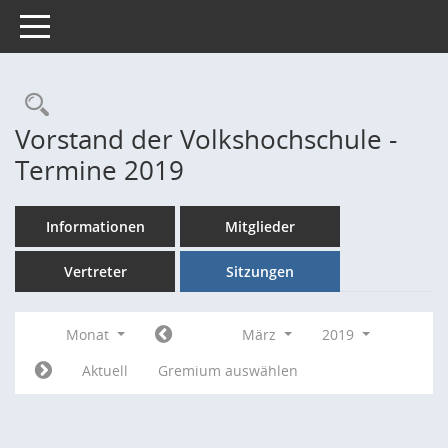
Toggle navigation
Rechercheauswahl
Vorstand der Volkshochschule -
Termine 2019
Informationen
Mitglieder
Vertreter
Sitzungen
Monat
März
2019
Aktuell
Gremium auswählen