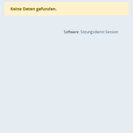
Keine Daten gefunden.
(Wird in
Software:
Sitzungsdienst
Session