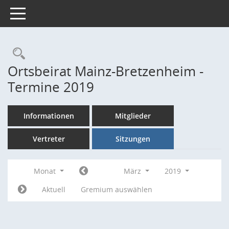
Toggle navigation
Rechercheauswahl
Ortsbeirat Mainz-Bretzenheim -
Termine 2019
Informationen
Mitglieder
Vertreter
Sitzungen
Monat
März
2019
Aktuell
Gremium auswählen