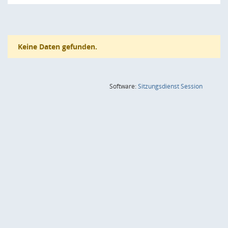
Keine Daten gefunden.
(Wird in
Software:
Sitzungsdienst
Session