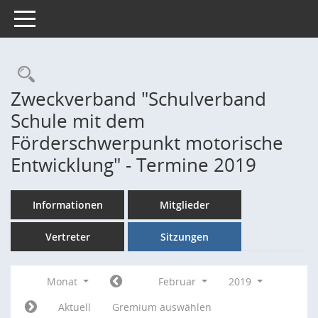
Toggle navigation
Rechercheauswahl
Zweckverband "Schulverband
Schule mit dem
Förderschwerpunkt motorische
Entwicklung" - Termine 2019
Informationen
Mitglieder
Vertreter
Sitzungen
Monat
Februar
2019
Aktuell
Gremium auswählen