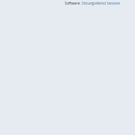
(Wird in
Software:
Sitzungsdienst
Session