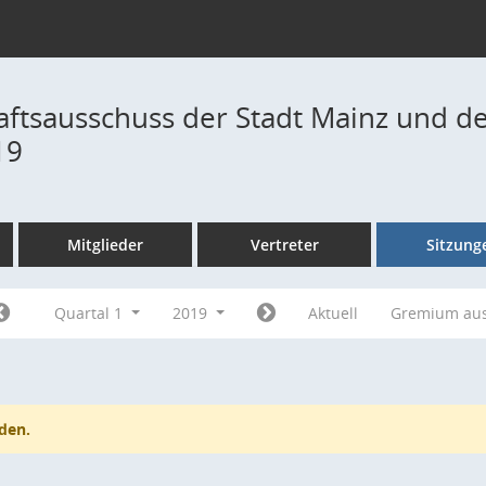
ftsausschuss der Stadt Mainz und de
19
Mitglieder
Vertreter
Sitzung
Quartal 1
2019
Aktuell
Gremium au
den.