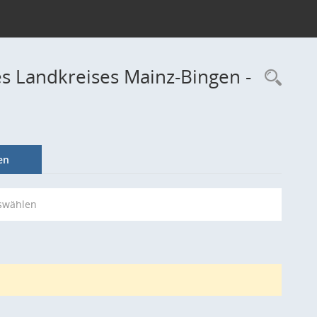
s Landkreises Mainz-Bingen -
Rec
en
swählen