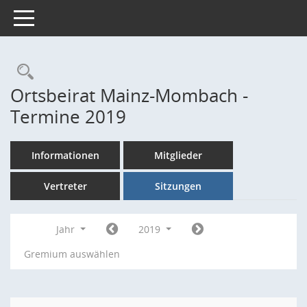
Toggle navigation
Rechercheauswahl
Ortsbeirat Mainz-Mombach -
Termine 2019
Informationen
Mitglieder
Vertreter
Sitzungen
Jahr
2019
Gremium auswählen