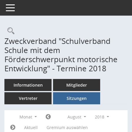
Toggle navigation
Rechercheauswahl
Zweckverband "Schulverband
Schule mit dem
Förderschwerpunkt motorische
Entwicklung" - Termine 2018
Informationen
Mitglieder
Vertreter
Sitzungen
Monat
August
2018
Aktuell
Gremium auswählen