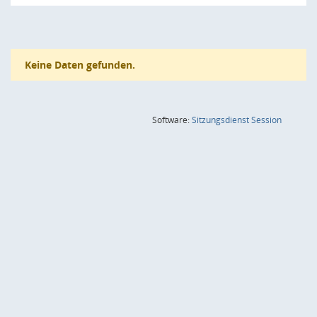
Keine Daten gefunden.
(Wird in
Software:
Sitzungsdienst
Session