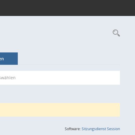
Rec
en
swählen
(Wird in
Software:
Sitzungsdienst
Session