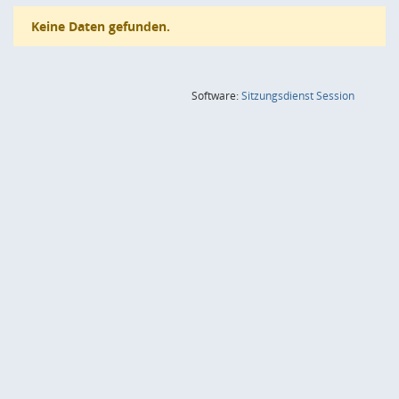
Keine Daten gefunden.
(Wird in
Software:
Sitzungsdienst
Session