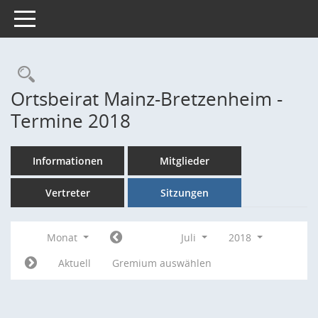
Toggle navigation
Rechercheauswahl
Ortsbeirat Mainz-Bretzenheim -
Termine 2018
Informationen
Mitglieder
Vertreter
Sitzungen
Monat
Juli
2018
Aktuell
Gremium auswählen