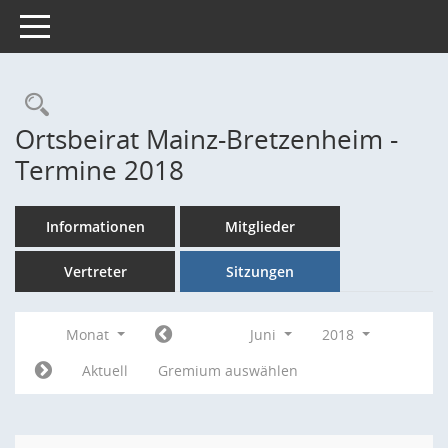
Toggle navigation
Rechercheauswahl
Ortsbeirat Mainz-Bretzenheim -
Termine 2018
Informationen
Mitglieder
Vertreter
Sitzungen
Monat
Juni
2018
Aktuell
Gremium auswählen