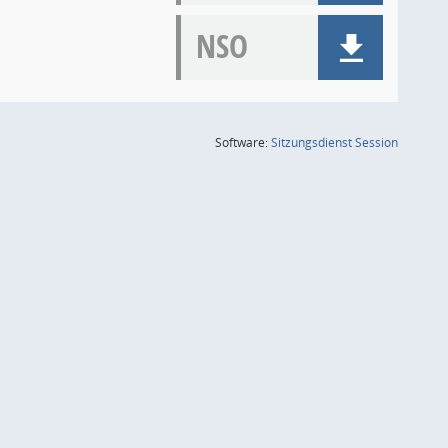
NSO
(Wird in
Software:
Sitzungsdienst
Session