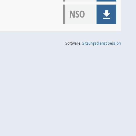
NSO
(Wird in
Software:
Sitzungsdienst
Session