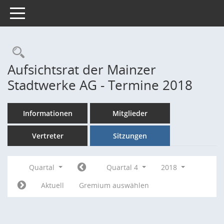
Toggle navigation
Rechercheauswahl
Aufsichtsrat der Mainzer
Stadtwerke AG - Termine 2018
Informationen
Mitglieder
Vertreter
Sitzungen
Quartal
Quartal 4
2018
Aktuell
Gremium auswählen