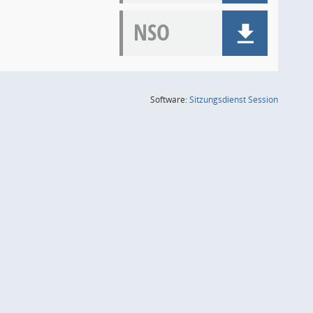
NSO
(Wird in
Software:
Sitzungsdienst
Session