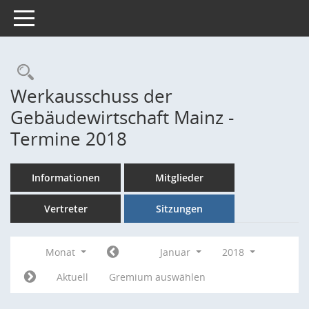
Toggle navigation
Rechercheauswahl
Werkausschuss der
Gebäudewirtschaft Mainz -
Termine 2018
Informationen
Mitglieder
Vertreter
Sitzungen
Monat
Januar
2018
Aktuell
Gremium auswählen