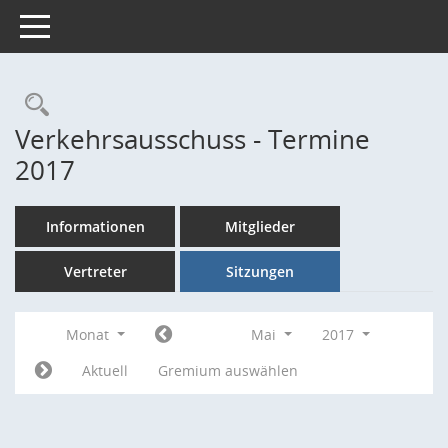
Toggle navigation
Rechercheauswahl
Verkehrsausschuss - Termine
2017
Informationen
Mitglieder
Vertreter
Sitzungen
Monat
Mai
2017
Aktuell
Gremium auswählen