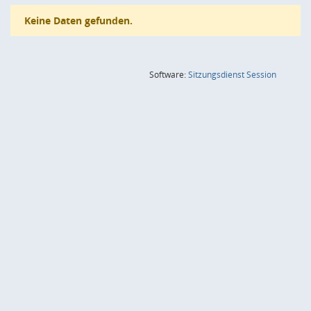
Keine Daten gefunden.
(Wird in
Software:
Sitzungsdienst
Session