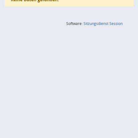
(Wird in
Software:
Sitzungsdienst
Session