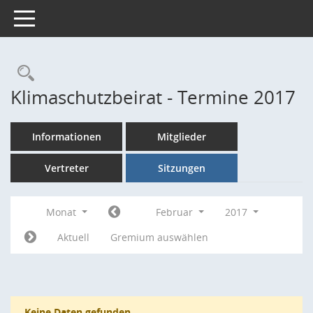
Toggle navigation
Rechercheauswahl
Klimaschutzbeirat - Termine 2017
Informationen
Mitglieder
Vertreter
Sitzungen
Monat
Februar
2017
Aktuell
Gremium auswählen
Keine Daten gefunden.