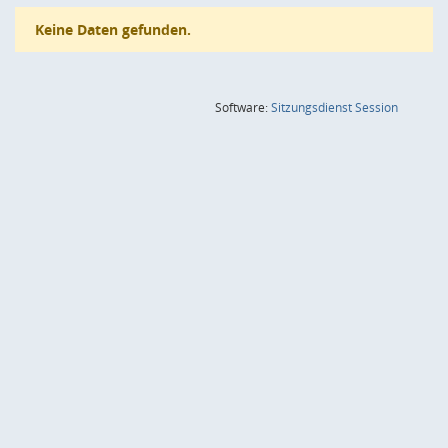
Keine Daten gefunden.
(Wird in
Software:
Sitzungsdienst
Session