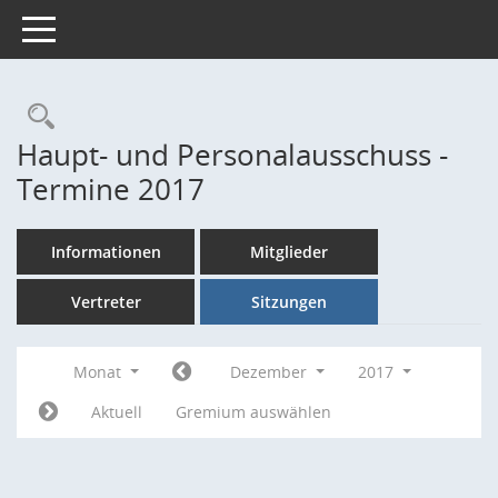
Toggle navigation
Rechercheauswahl
Haupt- und Personalausschuss -
Termine 2017
Informationen
Mitglieder
Vertreter
Sitzungen
Monat
Dezember
2017
Aktuell
Gremium auswählen