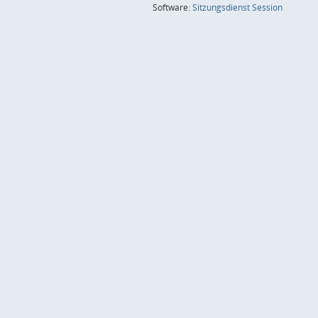
(Wird in
Software:
Sitzungsdienst
Session