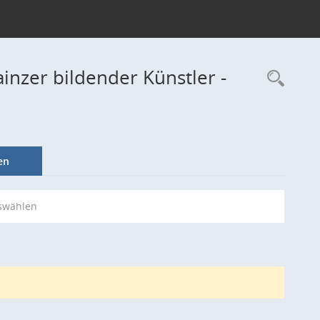
inzer bildender Künstler -
Rec
en
swählen