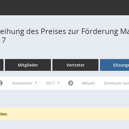
rleihung des Preises zur Förderung Ma
17
Mitglieder
Vertreter
Sitzung
November
2017
Aktuell
Gremium au
den.