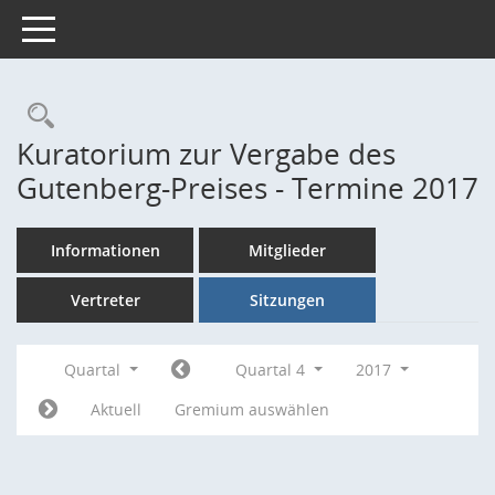
Toggle navigation
Rechercheauswahl
Kuratorium zur Vergabe des
Gutenberg-Preises - Termine 2017
Informationen
Mitglieder
Vertreter
Sitzungen
Quartal
Quartal 4
2017
Aktuell
Gremium auswählen