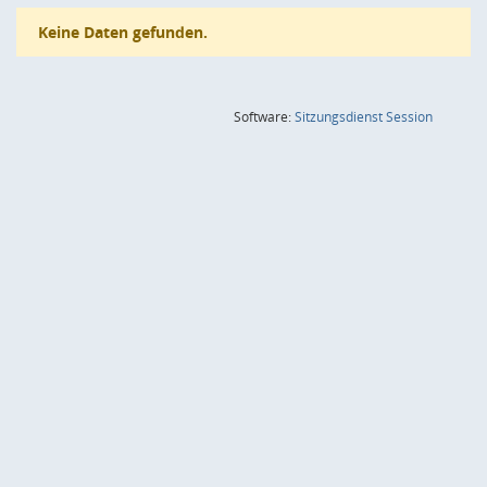
Keine Daten gefunden.
(Wird in
Software:
Sitzungsdienst
Session