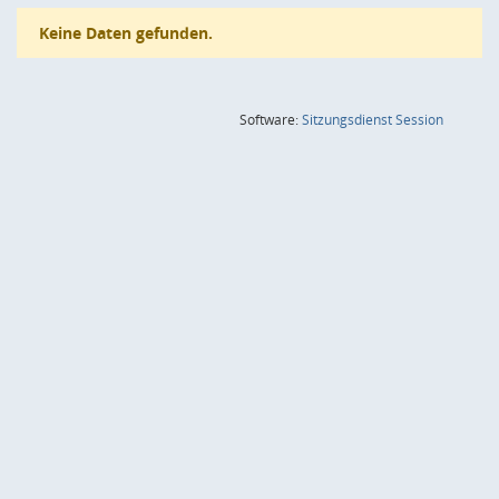
Keine Daten gefunden.
(Wird in
Software:
Sitzungsdienst
Session