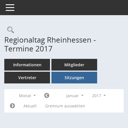
Toggle navigation
Rechercheauswahl
Regionaltag Rheinhessen -
Termine 2017
Informationen
Mitglieder
Vertreter
Sitzungen
Monat
Januar
2017
Aktuell
Gremium auswählen