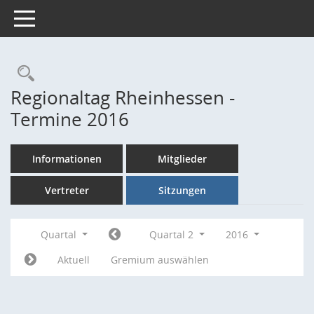
Toggle navigation
Rechercheauswahl
Regionaltag Rheinhessen -
Termine 2016
Informationen
Mitglieder
Vertreter
Sitzungen
Quartal
Quartal 2
2016
Aktuell
Gremium auswählen