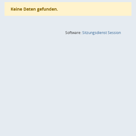
Keine Daten gefunden.
(Wird in
Software:
Sitzungsdienst
Session