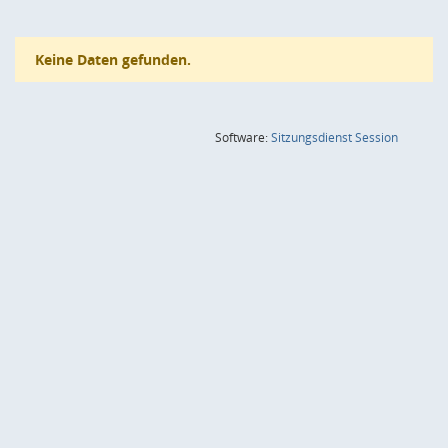
Keine Daten gefunden.
(Wird in
Software:
Sitzungsdienst
Session