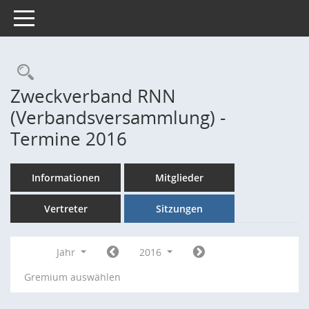
Toggle navigation
Rechercheauswahl
Zweckverband RNN
(Verbandsversammlung) -
Termine 2016
Informationen
Mitglieder
Vertreter
Sitzungen
Jahr
2016
Gremium auswählen