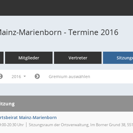
Mainz-Marienborn - Termine 2016
Mitglieder
Vertreter
Sitzung
2016
Gremium auswählen
itzung
rtsbeirat Mainz-Marienborn
9:00-20:30 Uhr
Sitzungsraum der Ortsverwaltung, Im Borner Grund 38, 55