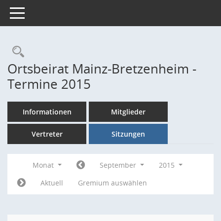
Toggle navigation
Rechercheauswahl
Ortsbeirat Mainz-Bretzenheim -
Termine 2015
Informationen
Mitglieder
Vertreter
Sitzungen
Monat
September
2015
Aktuell
Gremium auswählen