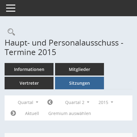
Toggle navigation
Rechercheauswahl
Haupt- und Personalausschuss -
Termine 2015
Informationen
Mitglieder
Vertreter
Sitzungen
Quartal
Quartal 2
2015
Aktuell
Gremium auswählen