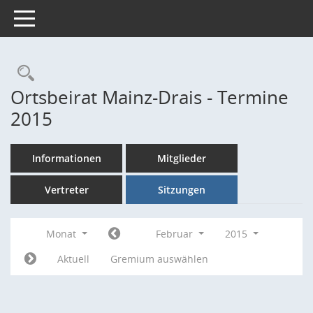
Toggle navigation
Rechercheauswahl
Ortsbeirat Mainz-Drais - Termine
2015
Informationen
Mitglieder
Vertreter
Sitzungen
Monat
Februar
2015
Aktuell
Gremium auswählen