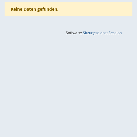
Keine Daten gefunden.
(Wird in
Software:
Sitzungsdienst
Session