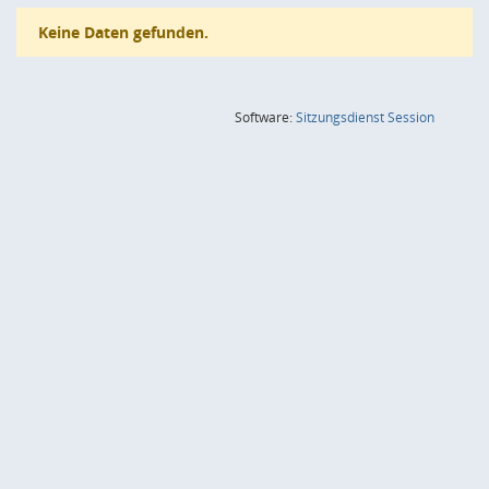
Keine Daten gefunden.
(Wird in
Software:
Sitzungsdienst
Session