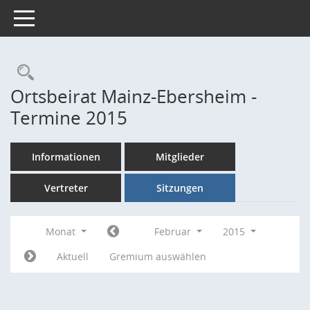
Toggle navigation
Rechercheauswahl
Ortsbeirat Mainz-Ebersheim -
Termine 2015
Informationen
Mitglieder
Vertreter
Sitzungen
Monat
Februar
2015
Aktuell
Gremium auswählen