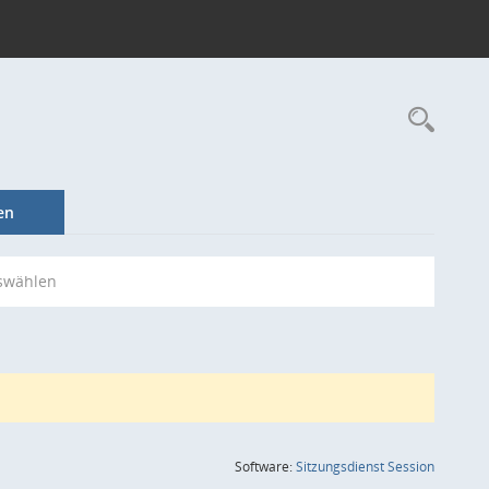
Rec
en
swählen
(Wird in
Software:
Sitzungsdienst
Session