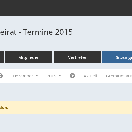
beirat - Termine 2015
Mitglieder
Vertreter
Sitzung
Dezember
2015
Aktuell
Gremium au
den.