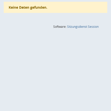
Keine Daten gefunden.
(Wird in
Software:
Sitzungsdienst
Session