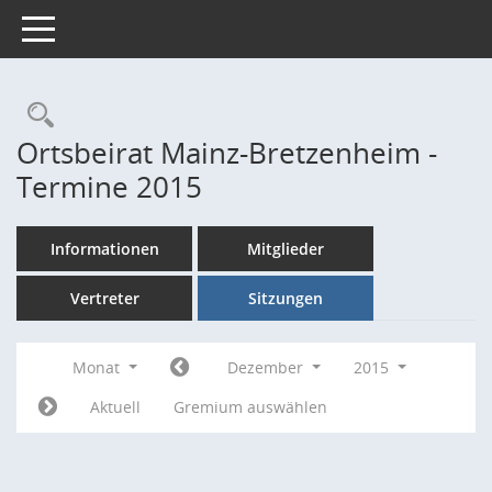
Toggle navigation
Rechercheauswahl
Ortsbeirat Mainz-Bretzenheim -
Termine 2015
Informationen
Mitglieder
Vertreter
Sitzungen
Monat
Dezember
2015
Aktuell
Gremium auswählen