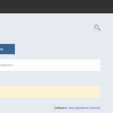
Rec
en
swählen
(Wird in
Software:
Sitzungsdienst
Session