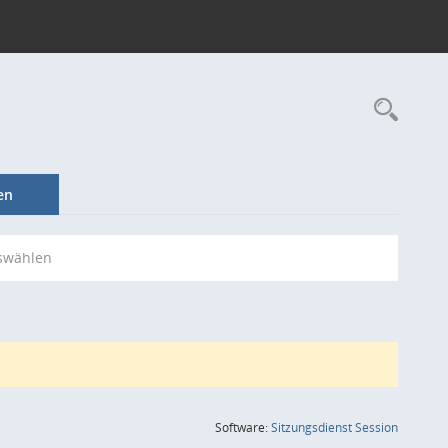
Rec
en
swählen
(Wird in
Software:
Sitzungsdienst
Session