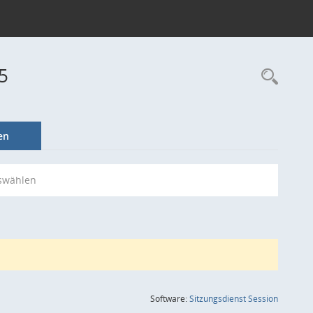
5
Rec
en
swählen
(Wird in
Software:
Sitzungsdienst
Session