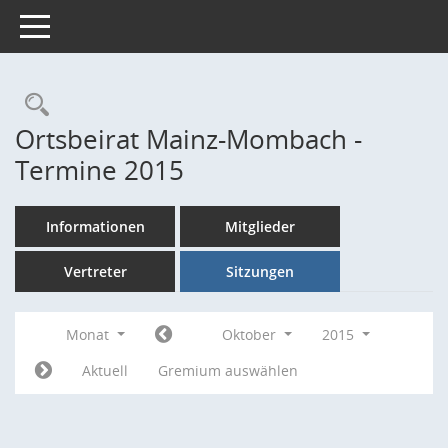
Toggle navigation
Rechercheauswahl
Ortsbeirat Mainz-Mombach -
Termine 2015
Informationen
Mitglieder
Vertreter
Sitzungen
Monat
Oktober
2015
Aktuell
Gremium auswählen