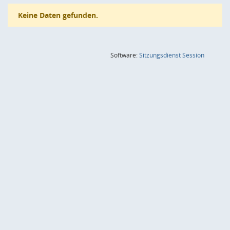
Keine Daten gefunden.
(Wird in
Software:
Sitzungsdienst
Session